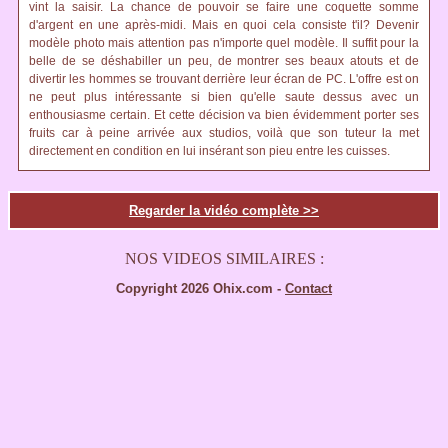
vint la saisir. La chance de pouvoir se faire une coquette somme
d'argent en une après-midi. Mais en quoi cela consiste t'il? Devenir
modèle photo mais attention pas n'importe quel modèle. Il suffit pour la
belle de se déshabiller un peu, de montrer ses beaux atouts et de
divertir les hommes se trouvant derrière leur écran de PC. L'offre est on
ne peut plus intéressante si bien qu'elle saute dessus avec un
enthousiasme certain. Et cette décision va bien évidemment porter ses
fruits car à peine arrivée aux studios, voilà que son tuteur la met
directement en condition en lui insérant son pieu entre les cuisses.
Regarder la vidéo complète >>
NOS VIDEOS SIMILAIRES :
Copyright 2026 Ohix.com -
Contact