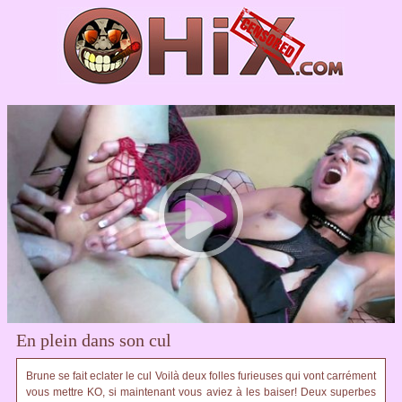
En plein dans son cul
Brune se fait eclater le cul Voilà deux folles furieuses qui vont carrément
vous mettre KO, si maintenant vous aviez à les baiser! Deux superbes