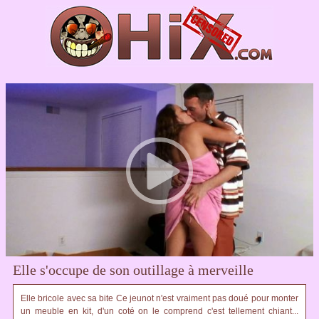
Elle s'occupe de son outillage à merveille
Elle bricole avec sa bite Ce jeunot n'est vraiment pas doué pour monter
un meuble en kit, d'un coté on le comprend c'est tellement chiant...