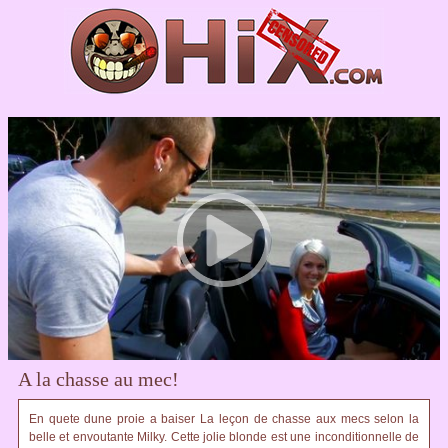
A la chasse au mec!
En quete dune proie a baiser La leçon de chasse aux mecs selon la
belle et envoutante Milky. Cette jolie blonde est une inconditionnelle de