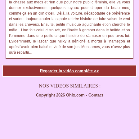
la chasse aux mecs et rien que pour notre public féminin, elle va vous
donner exclusivement quelques tuyaux pour choper du beau mec,
comme ça en un clin d'oeil. Déjà, la voiture, décapotable de préférence
et surtout toujours rouler la capote retirée histoire de faire valser le vent
dans les cheveux. Ensuite, petite musique aguichante et on cherche le
mâle... Une fois celui ci trouvé, on l'invite à grimper dans le bolide et on
l'emmène dans une petite crique histoire de s'amuser un peu avec lui.
Evidemment, le lascar que Milky a déniché a mordu à l'hameçon et
après l'avoir bien baisé et vidé de son jus, Mesdames, vous n'avez plus
qu'à repartir...
Regarder la vidéo complète >>
NOS VIDEOS SIMILAIRES :
Copyright 2026 Ohix.com -
Contact