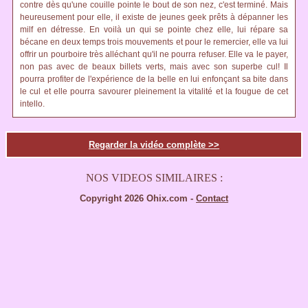
contre dès qu'une couille pointe le bout de son nez, c'est terminé. Mais
heureusement pour elle, il existe de jeunes geek prêts à dépanner les
milf en détresse. En voilà un qui se pointe chez elle, lui répare sa
bécane en deux temps trois mouvements et pour le remercier, elle va lui
offrir un pourboire très alléchant qu'il ne pourra refuser. Elle va le payer,
non pas avec de beaux billets verts, mais avec son superbe cul! Il
pourra profiter de l'expérience de la belle en lui enfonçant sa bite dans
le cul et elle pourra savourer pleinement la vitalité et la fougue de cet
intello.
Regarder la vidéo complète >>
NOS VIDEOS SIMILAIRES :
Copyright 2026 Ohix.com -
Contact