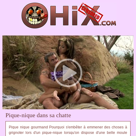
Pique-nique dans sa chatte
Pique nique gourmand Pourquoi s'embêter à emmener des choses à
grignoter lors d'un pique-nique lorsqu'on dispose d'une belle moule