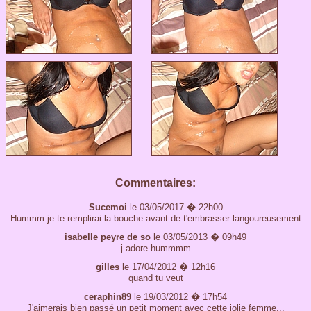
Commentaires:
Sucemoi
le
03/05/2017 � 22h00
Hummm je te remplirai la bouche avant de t'embrasser langoureusement
isabelle peyre de so
le
03/05/2013 � 09h49
j adore hummmm
gilles
le
17/04/2012 � 12h16
quand tu veut
ceraphin89
le
19/03/2012 � 17h54
J'aimerais bien passé un petit moment avec cette jolie femme...