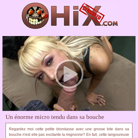
Un énorme micro tendu dans sa bouche
Regardez moi cette petite blondasse avec une grosse bite dans sa
bouche n'est elle pas excitante la mignonne? En fait, cette langoureuse